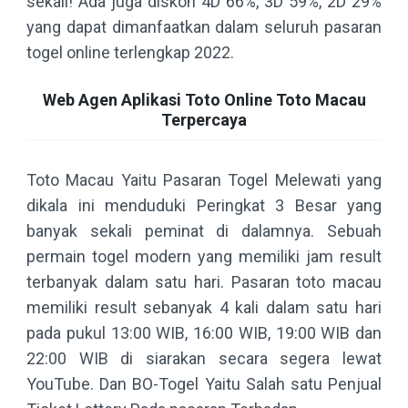
sekali! Ada juga diskon 4D 66%, 3D 59%, 2D 29%
yang dapat dimanfaatkan dalam seluruh pasaran
togel online terlengkap 2022.
Web Agen Aplikasi Toto Online Toto Macau
Terpercaya
Toto Macau Yaitu Pasaran Togel Melewati yang
dikala ini menduduki Peringkat 3 Besar yang
banyak sekali peminat di dalamnya. Sebuah
permain togel modern yang memiliki jam result
terbanyak dalam satu hari. Pasaran toto macau
memiliki result sebanyak 4 kali dalam satu hari
pada pukul 13:00 WIB, 16:00 WIB, 19:00 WIB dan
22:00 WIB di siarakan secara segera lewat
YouTube. Dan BO-Togel Yaitu Salah satu Penjual