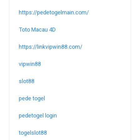
https://pedetogelmain.com/
Toto Macau 4D
https://linkvipwin88.com/
vipwin88
slot88
pede togel
pedetogel login
togelslot88