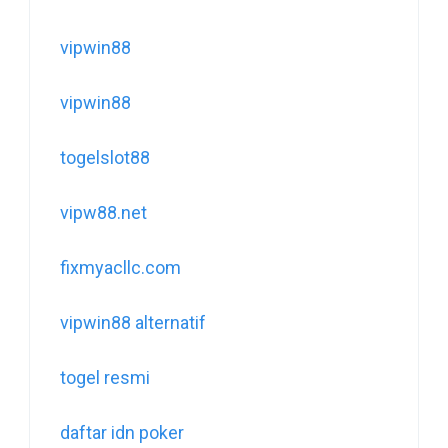
vipwin88
vipwin88
togelslot88
vipw88.net
fixmyacllc.com
vipwin88 alternatif
togel resmi
daftar idn poker