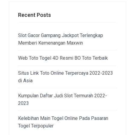
Recent Posts
Slot Gacor Gampang Jackpot Terlengkap
Memberi Kemenangan Maxwin
Web Toto Togel 4D Resmi BO Toto Terbaik
Situs Link Toto Online Terpercaya 2022-2023
di Asia
Kumpulan Daftar Judi Slot Termurah 2022-
2023
Kelebihan Main Togel Online Pada Pasaran
Togel Terpopuler