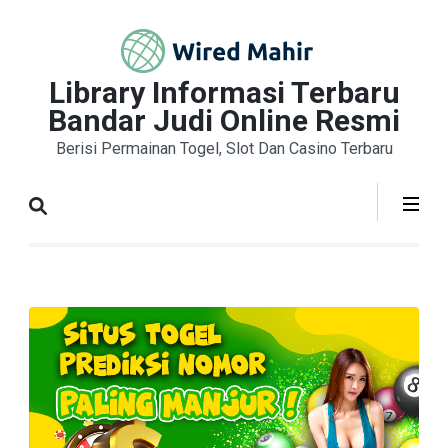
Lompat
ke
konten
Library Informasi Terbaru
(Tekan
Bandar Judi Online Resmi
Enter)
Berisi Permainan Togel, Slot Dan Casino Terbaru