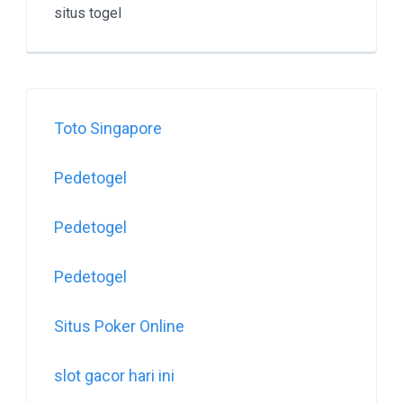
situs togel
Toto Singapore
Pedetogel
Pedetogel
Pedetogel
Situs Poker Online
slot gacor hari ini