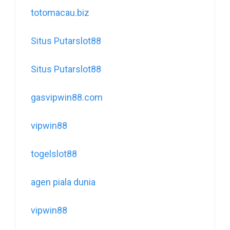
totomacau.biz
Situs Putarslot88
Situs Putarslot88
gasvipwin88.com
vipwin88
togelslot88
agen piala dunia
vipwin88