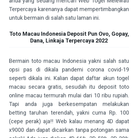
anda yang sedang mencari Web Togel Melewati
Terpercaya karenanya dapat mempertimbangkan
untuk bermain di salah satu laman ini.
Toto Macau Indonesia Deposit Pun Ovo, Gopay,
Dana, Linkaja Terpercaya 2022
Bermain toto macau Indonesia yakni salah satu
opsi pas di dikala pandemi corona covid-19
seperti dikala ini. Kalian dapat daftar akun togel
macau secara gratis, sesudah itu deposit toto
online macau termurah mulai dari 10 ribu rupiah.
Tapi anda juga berkesempatan melakukan
betting taruhan terendah, yakni cuma Rp. 100
(cepe perak) aja!! Web kalau menang 4D dapat
x9000 dan dapat dicairkan tanpa potongan sama