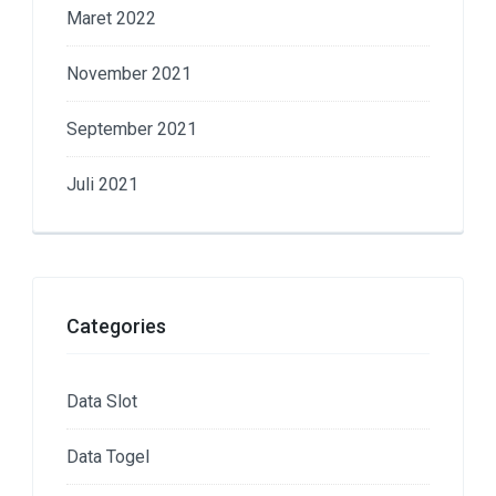
Maret 2022
November 2021
September 2021
Juli 2021
Categories
Data Slot
Data Togel