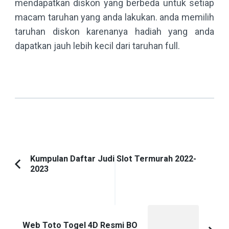
mendapatkan diskon yang berbeda untuk setiap
macam taruhan yang anda lakukan. anda memilih
taruhan diskon karenanya hadiah yang anda
dapatkan jauh lebih kecil dari taruhan full.
Navigasi
Kumpulan Daftar Judi Slot Termurah 2022-
2023
Artikel
Artikel
Sebelumnya:
Web Toto Togel 4D Resmi BO