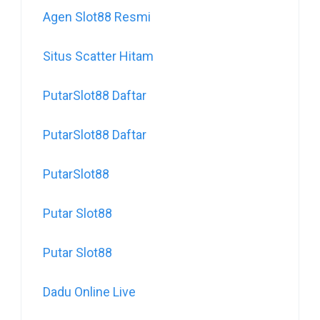
Agen Slot88 Resmi
Situs Scatter Hitam
PutarSlot88 Daftar
PutarSlot88 Daftar
PutarSlot88
Putar Slot88
Putar Slot88
Dadu Online Live