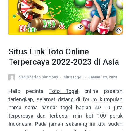
Situs Link Toto Online
Terpercaya 2022-2023 di Asia
oleh
Charles Simmons
situs togel
Januari 29, 2023
Hallo pecinta
Toto Togel
online pasaran
terlengkap, selamat datang di forum kumpulan
nama nama bandar togel hadiah 4D 10 juta
terpercaya dan terbesar min bet 100 perak
Indonesia. Pada jaman sekarang ini kita sudah