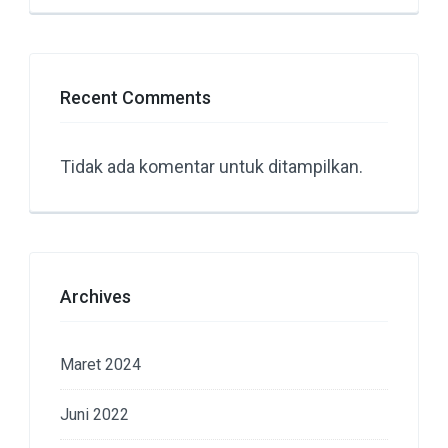
Recent Comments
Tidak ada komentar untuk ditampilkan.
Archives
Maret 2024
Juni 2022