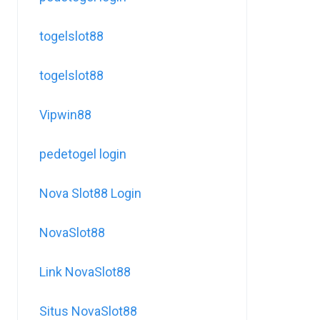
togelslot88
togelslot88
Vipwin88
pedetogel login
Nova Slot88 Login
NovaSlot88
Link NovaSlot88
Situs NovaSlot88