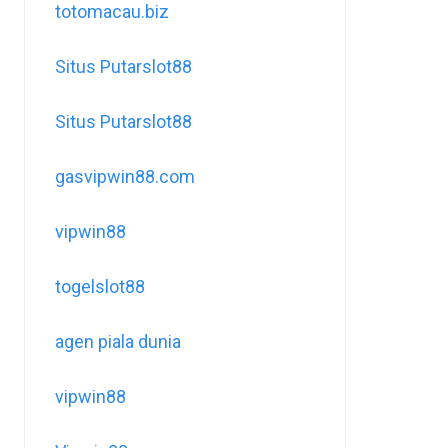
totomacau.biz
Situs Putarslot88
Situs Putarslot88
gasvipwin88.com
vipwin88
togelslot88
agen piala dunia
vipwin88