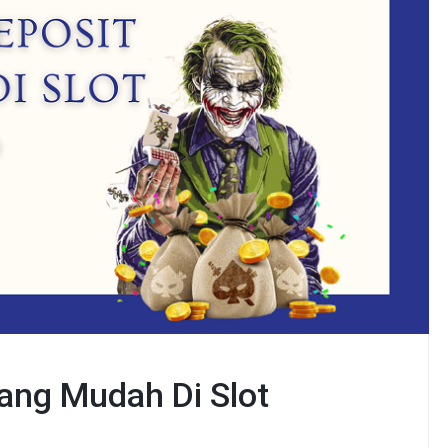
ang Mudah Di Slot