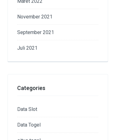
Maret 2022
November 2021
September 2021
Juli 2021
Categories
Data Slot
Data Togel