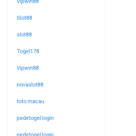
Vipwin88
Slot88
slot88
Togel178
Vipwin88
novaslot88
toto macau
pedetogel login
pedetogel login