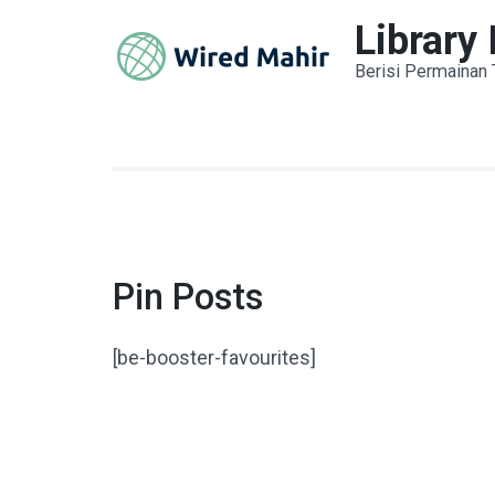
Lompat
Library
ke
Berisi Permainan 
konten
(Tekan
Enter)
Pin Posts
[be-booster-favourites]