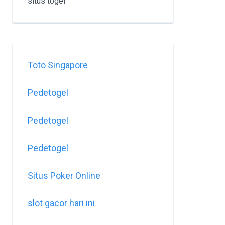
situs togel
Toto Singapore
Pedetogel
Pedetogel
Pedetogel
Situs Poker Online
slot gacor hari ini