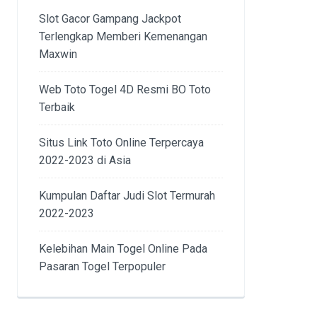
Slot Gacor Gampang Jackpot
Terlengkap Memberi Kemenangan
Maxwin
Web Toto Togel 4D Resmi BO Toto
Terbaik
Situs Link Toto Online Terpercaya
2022-2023 di Asia
Kumpulan Daftar Judi Slot Termurah
2022-2023
Kelebihan Main Togel Online Pada
Pasaran Togel Terpopuler